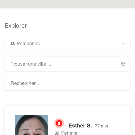
Explorer
👥 Personnes
Esther S.
77 ans
Femme