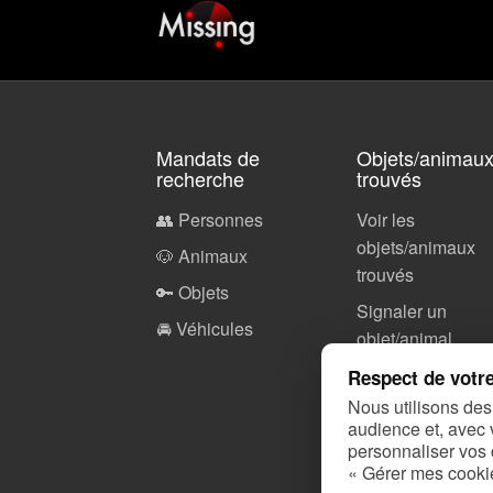
Mandats de
Objets/animau
recherche
trouvés
👥 Personnes
Voir les
objets/animaux
🐶 Animaux
trouvés
🔑 Objets
Signaler un
🚘 Véhicules
objet/animal
Respect de votre
Nous utilisons des
Perdu de vue
audience et, avec 
personnaliser vos 
Perdu de vue
« Gérer mes cooki