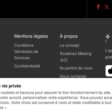
x
Mentions légales
À propos
!
Conditions
Le concept
L'a
Générales de
Soutenez Missing
gra
Services
🤝🏻
Confidentialité
Ils parlent de nous
Nous contacter
SOS Alertes
 vie privée
 cookies et traceurs pour assurer le bon fonctionnement du site
votre accord, personnaliser votre expérience. Vous pouvez accep
choix. Votre choix est conservé 6 mois et reste modifiable à tout
es ».