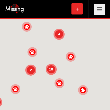
4
18
2