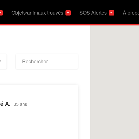
Objets/animaux trouvés
SOS Alertes
À prop
é A.
35 ans