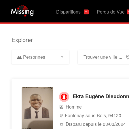
Disparitions
Perdu de Vue
Explorer
👥 Personnes
Ekra Eugène Dieudonn
Homme
Fontenay-sous-Bois, 94120
Disparu depuis le 03/03/2024