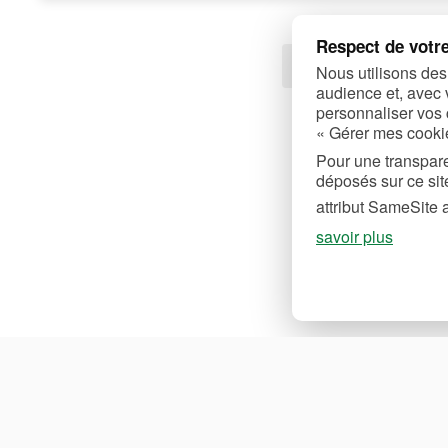
Respect de votre
1
2
Nous utilisons des
audience et, avec 
personnaliser vos 
« Gérer mes cooki
Pour une transpare
déposés sur ce site
attribut SameSite ai
savoir plus