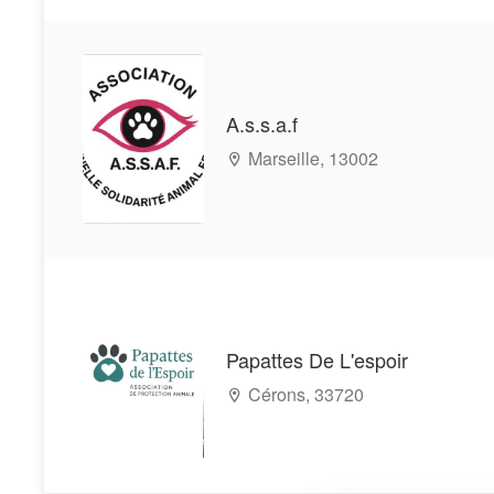
A.s.s.a.f
Marseille, 13002
Papattes De L'espoir
Cérons, 33720