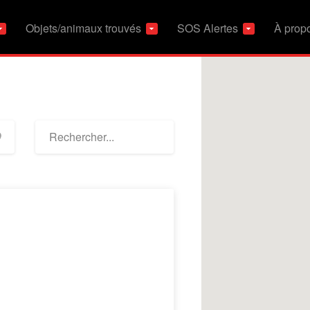
Objets/animaux trouvés
SOS Alertes
À prop